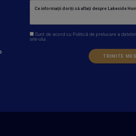
Ce informații doriți să aflați despre Lakeside H
Sunt de acord cu
Politică de prelucare a datelo
site-ului
.
o
TRIMITE ME