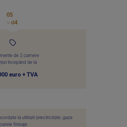
05
02
04
01
03
amente de 2 camere
ețuri începând de la
900 euro + TVA
rdate la utilitati (electricitate ,gaze
arele finisaje: