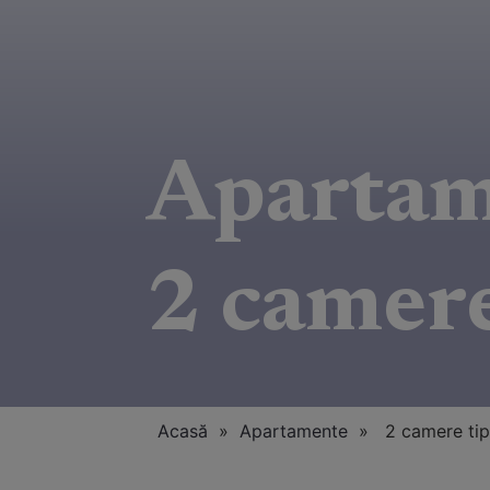
Aparta
2 camere
Acasă
»
Apartamente
» 2 camere tip 