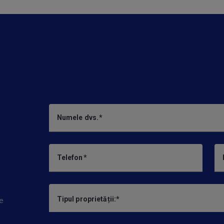
Numele dvs.
Telefon
Tipul proprietății:
le