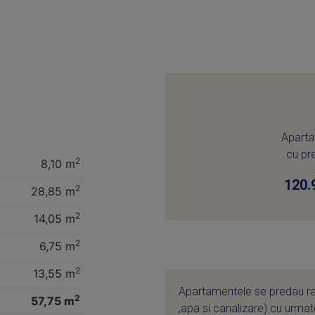
Apart
cu pr
2
8,10 m
120.
2
28,85 m
2
14,05 m
2
6,75 m
2
13,55 m
Apartamentele se predau raco
2
57,75 m
,apa si canalizare) cu urmato