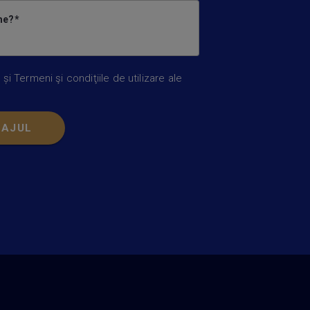
ome?
r
și
Termeni şi condiţiile de utilizare ale
SAJUL