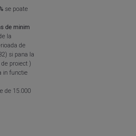
0%
se poate
ns de minim
e la
rioada de
B2) si pana la
 de proiect )
 in functie
te de 15.000