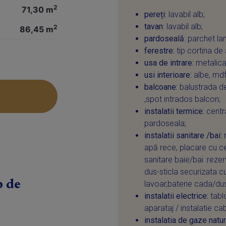
2
71,30 m
pereți
: lavabil alb;
tavan
: lavabil alb;
2
86,45 m
pardoseală
: parchet l
ferestre:
tip cortina de
usa de intrare:
metalica
usi interioare:
albe, mdf
balcoane:
balustrada de
,spot intrados balcon;
instalatii termice:
centra
pardoseala;
instalatii sanitare /bai:
r
apă rece, placare cu c
sanitare baie/bai :reze
dus-sticla securizata cu
p de
lavoar,baterie cada/dus
instalatii electrice:
tablo
aparataj / instalatie cab
instalatia de gaze natur