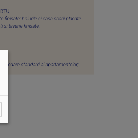
 BTU.
e finisate: holurile si casa scarii placate
i si tavane finisate.
 de predare standard al apartamentelor;