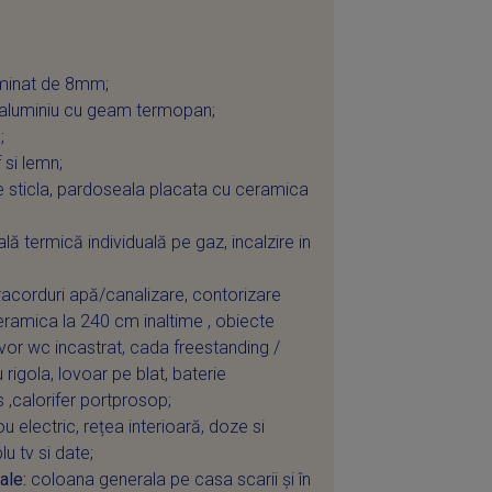
aminat de 8mm;
 aluminiu cu geam termopan;
;
 si lemn;
 sticla, pardoseala placata cu ceramica
lă termică individuală pe gaz, incalzire in
acorduri apă/canalizare, contorizare
eramica la 240 cm inaltime , obiecte
rvor wc incastrat, cada freestanding /
 rigola, lovoar pe blat, baterie
 ,calorifer portprosop;
u electric, rețea interioară, doze si
lu tv si date;
ale:
coloana generala pe casa scarii și în