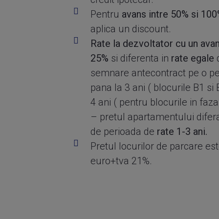
Pentru
avans intre 50% si 10
aplica un discount.
Rate la dezvoltator cu un ava
25%
si diferenta in
rate egale
d
semnare antecontract pe o pe
pana la 3 ani ( blocurile B1 si 
4 ani ( pentru blocurile in faza
– pretul apartamentului difera
de perioada de
rate 1-3 ani.
Pretul locurilor de parcare es
euro+tva 21%.